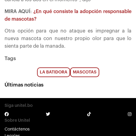
MIRA AQUÍ
:
¿En qué consiste la adopción responsable
de mascotas?
Otra opción para que no ataque es impregnar a la
nueva mascota con nuestro propio olor para que lo
sienta parte de la manada.
Tags
LA BATIDORA
MASCOTAS
Últimas noticias
Siga unitel.bo
Sobre Unitel
Contáctenos