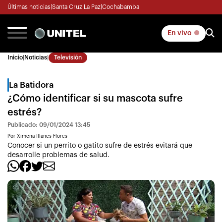
Últimas noticias
|
Santa Cruz
|
La Paz
|
Cochabamba
En vivo
Inicio
|
Noticias
|
Televisión
La Batidora
¿Cómo identificar si su mascota sufre
estrés?
Publicado: 09/01/2024 13:45
Por Ximena Illanes Flores
Conocer si un perrito o gatito sufre de estrés evitará que
desarrolle problemas de salud.