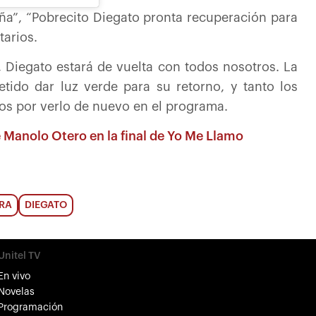
aña”, “Pobrecito Diegato pronta recuperación para
arios.
, Diegato estará de vuelta con todos nosotros. La
tido dar luz verde para su retorno, y tanto los
os por verlo de nuevo en el programa.
e Manolo Otero en la final de Yo Me Llamo
ORA
DIEGATO
Unitel TV
En vivo
Novelas
Programación