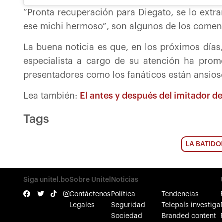
“Pronta recuperación para Diegato, se lo extr
ese michi hermoso”, son algunos de los coment
La buena noticia es que, en los próximos días
especialista a cargo de su atención ha prome
presentadores como los fanáticos están ansios
Lea también:
El antes y después del imitador d
Tags
LA BATID
Siga unitel.bo
Sobre Unitel
Noticias
Contáctenos
Política
Tendencias
Legales
Seguridad
Telepaís investiga
Sociedad
Branded content