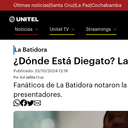
Últimas noticias
|
Santa Cruz
|
La Paz
|
Cochabamba
Noticias
Unitel TV
Streamings
La Batidora
¿Dónde Está Diegato? La
Publicado: 23/10/2024 12:18
Por Sol Jaillita Cruz
Fanáticos de La Batidora notaron la
presentadores.