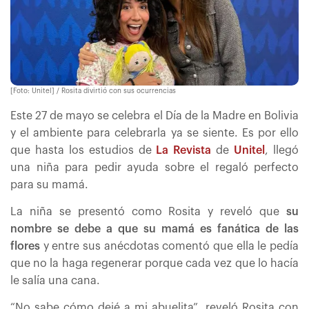
[Foto: Unitel] / Rosita divirtió con sus ocurrencias
Este 27 de mayo se celebra el Día de la Madre en Bolivia
y el ambiente para celebrarla ya se siente. Es por ello
que hasta los estudios de
La Revista
de
Unitel
, llegó
una niña para pedir ayuda sobre el regaló perfecto
para su mamá.
La niña se presentó como Rosita y reveló que
su
nombre se debe a que su mamá es fanática de las
flores
y entre sus anécdotas comentó que ella le pedía
que no la haga regenerar porque cada vez que lo hacía
le salía una cana.
“No sabe cómo dejé a mi abuelita”, reveló Rosita con