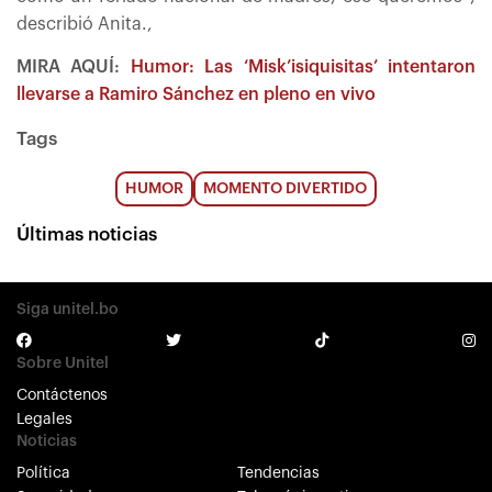
describió Anita.,
MIRA AQUÍ:
Humor: Las ‘Misk’isiquisitas’ intentaron
llevarse a Ramiro Sánchez en pleno en vivo
Tags
HUMOR
MOMENTO DIVERTIDO
Últimas noticias
Siga unitel.bo
Sobre Unitel
Contáctenos
Legales
Noticias
Política
Tendencias