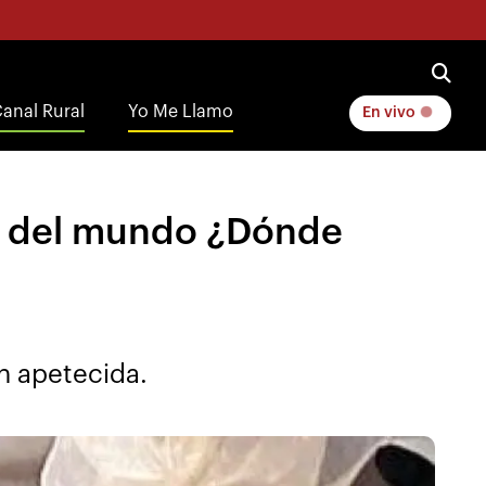
anal Rural
Yo Me Llamo
En vivo
an del mundo ¿Dónde
n apetecida.