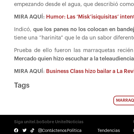
empezando desde el agua, que describió como 
MIRA AQUÍ:
Humor: Las ‘Misk’isiquisitas’ inte
Indicó,
que los panes no los colocan en bandej
tiene una “harinita” que le da un sabor diferent
Prueba de ello fueron las marraquetas reci
Mercado quien hizo escuchar a la teleaudiencia 
MIRA AQUÍ
:
Business Class hizo bailar a La Re
Tags
MARRAQ
Siga unitel.bo
Sobre Unitel
Noticias
Contáctenos
Política
Tendencias