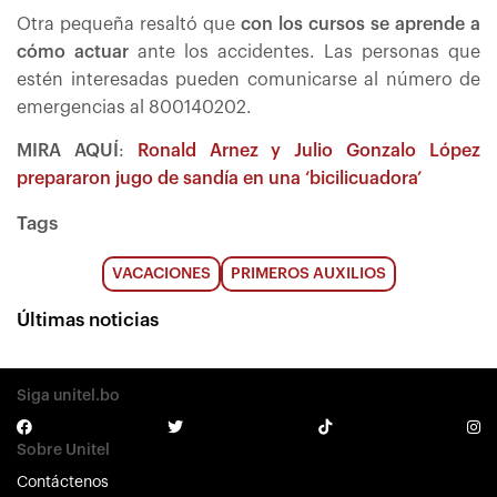
Otra pequeña resaltó que
con los cursos se aprende a
cómo actuar
ante los accidentes. Las personas que
estén interesadas pueden comunicarse al número de
emergencias al 800140202.
MIRA AQUÍ
:
Ronald Arnez y Julio Gonzalo López
prepararon jugo de sandía en una ‘bicilicuadora’
Tags
VACACIONES
PRIMEROS AUXILIOS
Últimas noticias
Siga unitel.bo
Sobre Unitel
Contáctenos