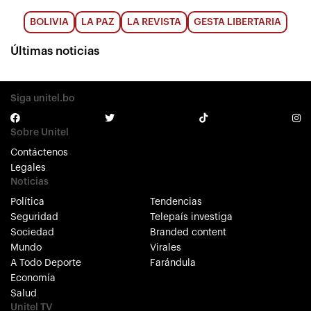
BOLIVIA
LA PAZ
LA REVISTA
GESTA LIBERTARIA
Últimas noticias
Siga unitel.bo
Sobre Unitel
Contáctenos
Legales
Noticias
Política
Tendencias
Seguridad
Telepaís investiga
Sociedad
Branded content
Mundo
Virales
A Todo Deporte
Farándula
Economía
Salud
Unitel TV