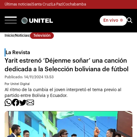
Últimas noticias
|
Santa Cruz
|
La Paz
|
Cochabamba
En vivo
Inicio
|
Noticias
|
Televisión
La Revista
Yarit estrenó ‘Déjenme soñar’ una canción
dedicada a la Selección boliviana de fútbol
Publicado: 14/11/2024 13:53
Por Unitel Digital
Al ritmo de la cumbia el joven interpretó el tema previo al
partido entre Bolivia y Ecuador.