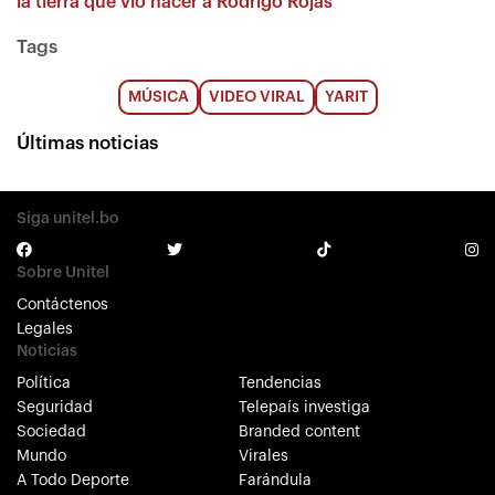
la tierra que vio nacer a Rodrigo Rojas
Tags
MÚSICA
VIDEO VIRAL
YARIT
Últimas noticias
Siga unitel.bo
Sobre Unitel
Contáctenos
Legales
Noticias
Política
Tendencias
Seguridad
Telepaís investiga
Sociedad
Branded content
Mundo
Virales
A Todo Deporte
Farándula