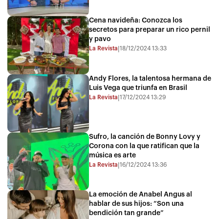
Cena navideña: Conozca los
secretos para preparar un rico pernil
y pavo
La Revista
18/12/2024 13:33
|
Andy Flores, la talentosa hermana de
Luis Vega que triunfa en Brasil
La Revista
17/12/2024 13:29
|
Sufro, la canción de Bonny Lovy y
Corona con la que ratifican que la
música es arte
La Revista
16/12/2024 13:36
|
La emoción de Anabel Angus al
hablar de sus hijos: “Son una
bendición tan grande”