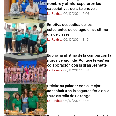
nombre y el mío’ superaron las
expectativas de la telenovela
La Revista
09/12/2024 12:07
|
Emotiva despedida de los
estudiantes de colegio en su último
día de clases
La Revista
06/12/2024 13:15
|
Euphoria al ritmo de la cumbia con la
nueva versión de ‘Por qué te vas’ en
colaboración con la gran Jeanette
La Revista
05/12/2024 13:58
|
Deleite su paladar con el mejor
achachairú en la segunda feria de la
fruta estrella de Porongo
La Revista
04/12/2024 13:08
|