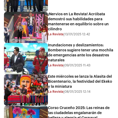
¡Nervios en La Revista! Acróbata
demostró sus habilidades para
mantenerse en equilibrio sobre un
cilindro
La Revista
13/01/2025 12:42
|
Inundaciones y deslizamientos:
Bomberos sugiere tener una mochila
de emergencias ante los desastres
naturales
La Revista
09/01/2025 11:43
|
Este miércoles se lanza la Alasita del
Bicentenario, la festividad del Ekeko
y la miniatura
La Revista
08/01/2025 12:14
|
Corso Cruceño 2025: Las reinas de
las ciudadelas engalanarán de
belleza y alegría el Carnaval