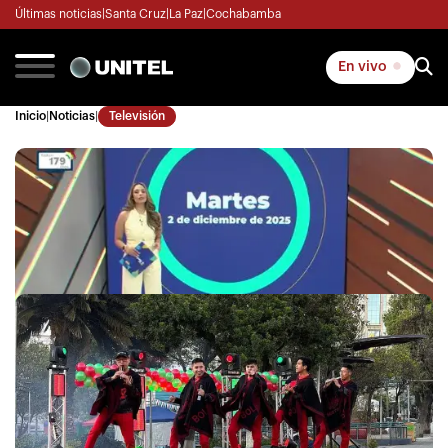
Últimas noticias
|
Santa Cruz
|
La Paz
|
Cochabamba
En vivo
Inicio
|
Noticias
|
Televisión
La Revista
|
02/12/2025 09:00
La Revista - Cochabamba