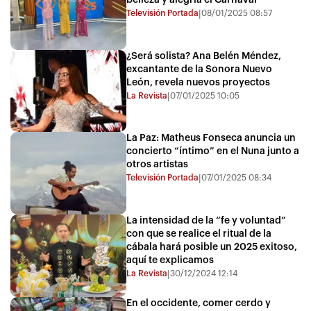
Televisión Portada
08/01/2025 08:57
|
¿Será solista? Ana Belén Méndez,
excantante de la Sonora Nuevo
León, revela nuevos proyectos
La Revista
07/01/2025 10:05
|
La Paz: Matheus Fonseca anuncia un
concierto “íntimo” en el Nuna junto a
otros artistas
Televisión Portada
07/01/2025 08:34
|
La intensidad de la “fe y voluntad”
con que se realice el ritual de la
cábala hará posible un 2025 exitoso,
aquí te explicamos
La Revista
30/12/2024 12:14
|
En el occidente, comer cerdo y