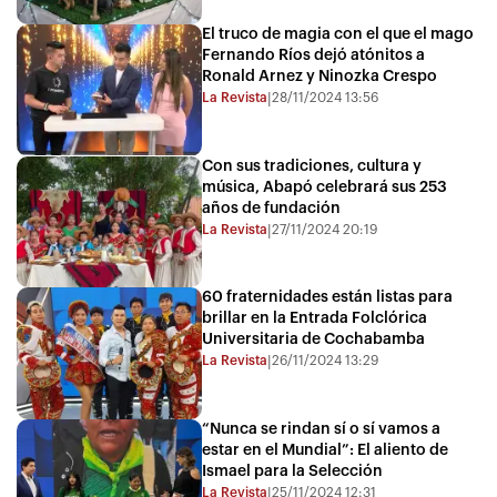
El truco de magia con el que el mago
Fernando Ríos dejó atónitos a
Ronald Arnez y Ninozka Crespo
La Revista
28/11/2024 13:56
|
Con sus tradiciones, cultura y
música, Abapó celebrará sus 253
años de fundación
La Revista
27/11/2024 20:19
|
60 fraternidades están listas para
brillar en la Entrada Folclórica
Universitaria de Cochabamba
La Revista
26/11/2024 13:29
|
“Nunca se rindan sí o sí vamos a
estar en el Mundial”: El aliento de
Ismael para la Selección
La Revista
25/11/2024 12:31
|