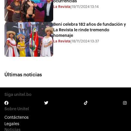
ocurrencias
La Revista
19/11/2024 13:14
|
Beni celebra 182 años de fundación y
La Revista le rinde tremendo
homenaje
La Revista
18/11/2024 13:37
|
Últimas noticias
Siga unitel.bo
Sobre Unitel
Contáctenos
Legales
Noticias