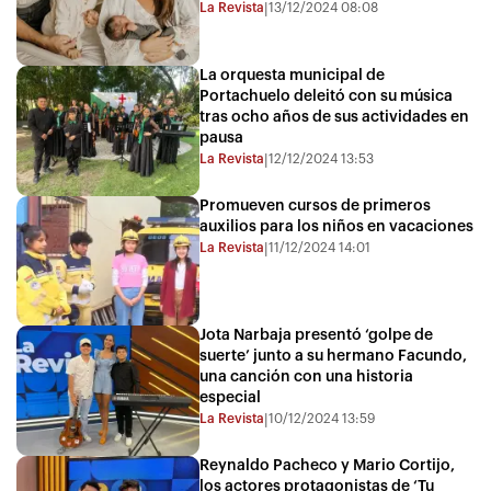
La Revista
13/12/2024 08:08
|
La orquesta municipal de
Portachuelo deleitó con su música
tras ocho años de sus actividades en
pausa
La Revista
12/12/2024 13:53
|
Promueven cursos de primeros
auxilios para los niños en vacaciones
La Revista
11/12/2024 14:01
|
Jota Narbaja presentó ‘golpe de
suerte’ junto a su hermano Facundo,
una canción con una historia
especial
La Revista
10/12/2024 13:59
|
Reynaldo Pacheco y Mario Cortijo,
los actores protagonistas de ‘Tu