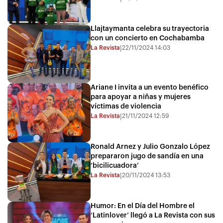
Llajtaymanta celebra su trayectoria
con un concierto en Cochabamba
La Revista
22/11/2024 14:03
|
Ariane I invita a un evento benéfico
para apoyar a niñas y mujeres
víctimas de violencia
La Revista
21/11/2024 12:59
|
Ronald Arnez y Julio Gonzalo López
prepararon jugo de sandía en una
‘bicilicuadora’
La Revista
20/11/2024 13:53
|
Humor: En el Día del Hombre el
‘Latinlover’ llegó a La Revista con sus