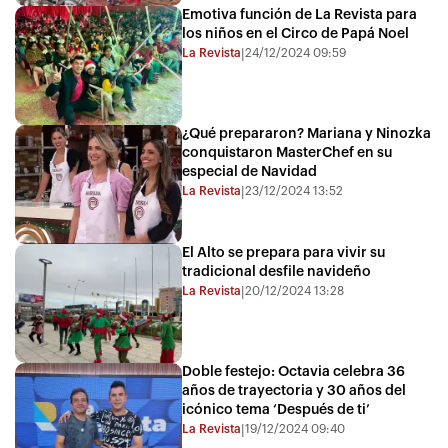
Emotiva función de La Revista para
los niños en el Circo de Papá Noel
La Revista
24/12/2024 09:59
|
¿Qué prepararon? Mariana y Ninozka
conquistaron MasterChef en su
especial de Navidad
La Revista
23/12/2024 13:52
|
El Alto se prepara para vivir su
tradicional desfile navideño
La Revista
20/12/2024 13:28
|
Doble festejo: Octavia celebra 36
años de trayectoria y 30 años del
icónico tema ‘Después de ti’
La Revista
19/12/2024 09:40
|