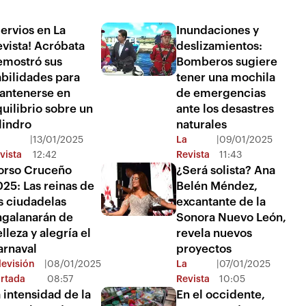
ervios en La
Inundaciones y
vista! Acróbata
deslizamientos:
emostró sus
Bomberos sugiere
bilidades para
tener una mochila
antenerse en
de emergencias
uilibrio sobre un
ante los desastres
lindro
naturales
|
13/01/2025
La
|
09/01/2025
vista
12:42
Revista
11:43
orso Cruceño
¿Será solista? Ana
25: Las reinas de
Belén Méndez,
s ciudadelas
excantante de la
ngalanarán de
Sonora Nuevo León,
lleza y alegría el
revela nuevos
arnaval
proyectos
levisión
|
08/01/2025
La
|
07/01/2025
rtada
08:57
Revista
10:05
 intensidad de la
En el occidente,