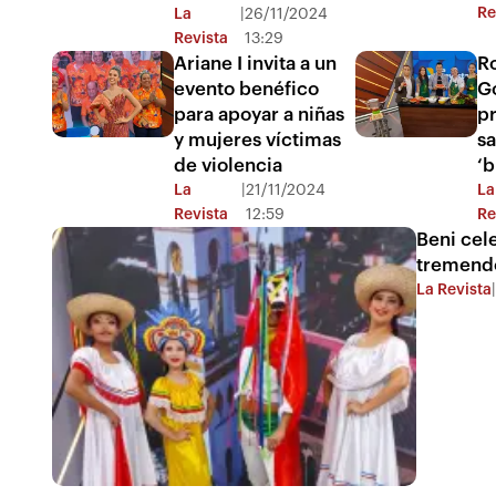
Re
La
|
26/11/2024
Revista
13:29
Ariane I invita a un
Ro
evento benéfico
G
para apoyar a niñas
p
y mujeres víctimas
sa
de violencia
‘b
La
|
21/11/2024
La
Revista
12:59
Re
Beni cel
tremend
La Revista