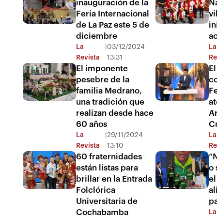
inauguración de la
N
Feria Internacional
vi
de La Paz este 5 de
in
diciembre
a
La
|
03/12/2024
La
Revista
13:31
Re
El imponente
El
pesebre de la
c
familia Medrano,
F
una tradición que
at
realizan desde hace
A
60 años
C
La
|
29/11/2024
La
Revista
13:10
Re
60 fraternidades
“N
están listas para
o 
brillar en la Entrada
el
Folclórica
al
Universitaria de
pa
Cochabamba
La