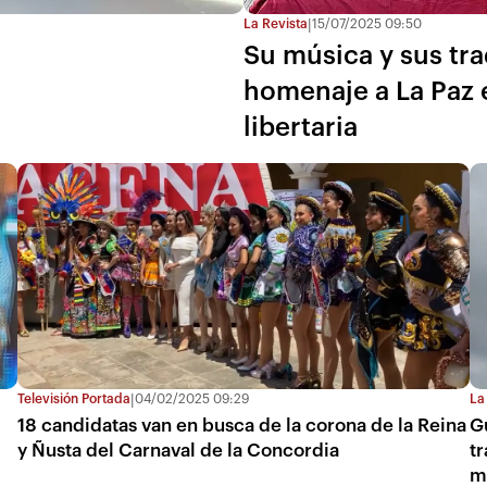
La Revista
15/07/2025 09:50
|
Su música y sus tra
homenaje a La Paz e
libertaria
Televisión Portada
04/02/2025 09:29
La
|
18 candidatas van en busca de la corona de la Reina
G
y Ñusta del Carnaval de la Concordia
t
mi