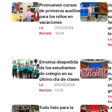
Promueven cursos
Jo
de primeros auxilios
pr
para los niños en
su
vacaciones
h
u
La
|
11/12/2024
Revista
14:01
hi
La
Re
Emotiva despedida
Eu
de los estudiantes
la
de colegio en su
n
último día de clases
‘P
co
La
|
06/12/2024
Revista
13:15
g
La
Re
Todo listo para la
La