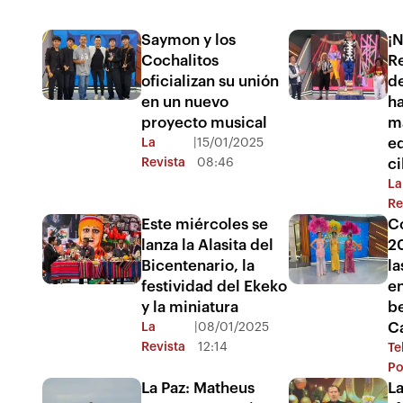
Saymon y los
¡N
Cochalitos
Re
oficializan su unión
d
en un nuevo
ha
proyecto musical
m
eq
La
|
15/01/2025
Revista
08:46
ci
La
Re
Este miércoles se
C
lanza la Alasita del
20
Bicentenario, la
la
festividad del Ekeko
e
y la miniatura
be
C
La
|
08/01/2025
Revista
12:14
Te
Po
La Paz: Matheus
La