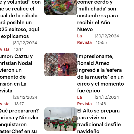
e y voluntad” con
comer cerdo y
e se realice el
‘milluchada’ son
tual de la cábala
costumbres para
rá posible un
recibir el Año
25 exitoso, aquí
Nuevo
e explicamos
La
|
30/12/2024
Revista
10:55
|
30/12/2024
vista
12:14
umor: Cazzu y
Impresionante,
ristian Nodal
Ronald Arnez
vieron un
ingresó a la ‘esfera
omento de
de la muerte’ en un
nsión en La
circo y el momento
vista
fue épico
|
26/12/2024
La
|
24/12/2024
vista
13:17
Revista
11:48
Qué prepararon?
El Alto se prepara
ariana y Ninozka
para vivir su
onquistaron
tradicional desfile
asterChef en su
navideño