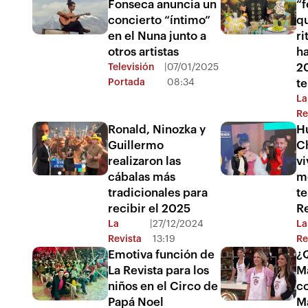
Fonseca anuncia un
“f
concierto “íntimo”
qu
en el Nuna junto a
ri
otros artistas
ha
20
Televisión
|
07/01/2025
Portada
08:34
t
La
Re
Ronald, Ninozka y
H
Guillermo
Ch
realizaron las
vi
cábalas más
m
tradicionales para
te
recibir el 2025
Re
La
|
27/12/2024
La
Revista
13:19
Re
Emotiva función de
¿
La Revista para los
M
niños en el Circo de
c
Papá Noel
M