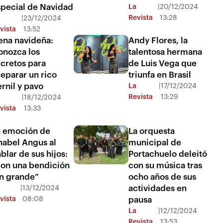
special de Navidad
La
|
20/12/2024
Revista
13:28
|
23/12/2024
vista
13:52
ena navideña:
Andy Flores, la
onozca los
talentosa hermana
cretos para
de Luis Vega que
eparar un rico
triunfa en Brasil
rnil y pavo
La
|
17/12/2024
Revista
13:29
|
18/12/2024
vista
13:33
a emoción de
La orquesta
nabel Angus al
municipal de
blar de sus hijos:
Portachuelo deleitó
Son una bendición
con su música tras
an grande”
ocho años de sus
actividades en
|
13/12/2024
vista
08:08
pausa
La
|
12/12/2024
Revista
13:53