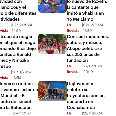
avidad con
lo nuevo de Roxeth,
llancicos y el
la cantante que
icio de diferentes
imitó a Shakira en
ctividades
Yo Me Llamo
|
02/12/2024
La
|
02/12/2024
vista
14:10
Revista
13:10
 truco de magia
Con sus tradiciones,
on el que el mago
cultura y música,
ernando Ríos dejó
Abapó celebrará
ónitos a Ronald
sus 253 años de
rnez y Ninozka
fundación
respo
La
|
27/11/2024
Revista
20:19
|
28/11/2024
vista
13:56
unca se rindan sí
Llajtaymanta
sí vamos a estar en
celebra su
 Mundial”: El
trayectoria con un
iento de Ismael
concierto en
ra la Selección
Cochabamba
|
25/11/2024
La
|
22/11/2024