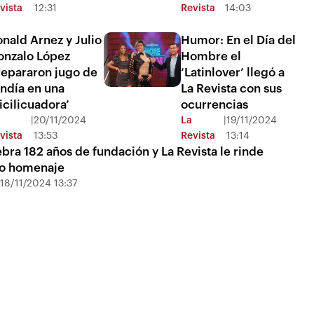
vista
12:31
Revista
14:03
nald Arnez y Julio
Humor: En el Día del
onzalo López
Hombre el
repararon jugo de
‘Latinlover’ llegó a
ndía en una
La Revista con sus
icilicuadora’
ocurrencias
|
20/11/2024
La
|
19/11/2024
vista
13:53
Revista
13:14
ebra 182 años de fundación y La Revista le rinde
o homenaje
|
18/11/2024 13:37