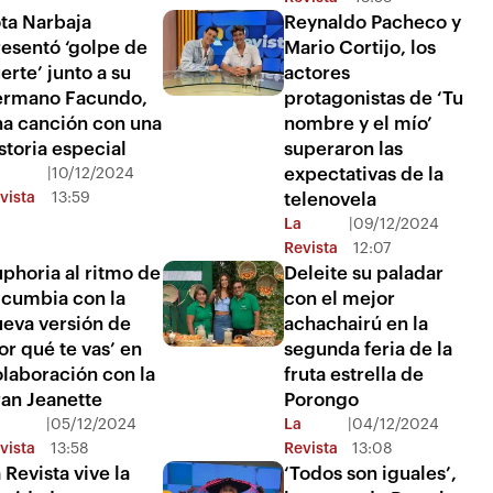
ta Narbaja
Reynaldo Pacheco y
esentó ‘golpe de
Mario Cortijo, los
erte’ junto a su
actores
ermano Facundo,
protagonistas de ‘Tu
na canción con una
nombre y el mío’
storia especial
superaron las
expectativas de la
|
10/12/2024
vista
13:59
telenovela
La
|
09/12/2024
Revista
12:07
phoria al ritmo de
Deleite su paladar
 cumbia con la
con el mejor
ueva versión de
achachairú en la
or qué te vas’ en
segunda feria de la
laboración con la
fruta estrella de
ran Jeanette
Porongo
|
05/12/2024
La
|
04/12/2024
vista
13:58
Revista
13:08
 Revista vive la
‘Todos son iguales’,