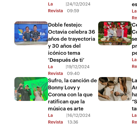
e
La
|
24/12/2024
Revista
09:59
La
Re
Doble festejo:
C
Octavia celebra 36
C
años de trayectoria
se
y 30 años del
pr
icónico tema
pe
‘Después de ti’
La
Re
La
|
19/12/2024
Revista
09:40
Sufro, la canción de
L
Bonny Lovy y
A
Corona con la que
ha
ratifican que la
“
música es arte
t
La
|
16/12/2024
La
Revista
13:36
Re