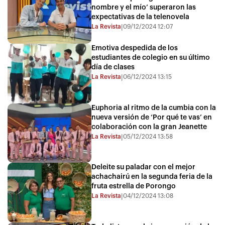
nombre y el mío’ superaron las
expectativas de la telenovela
La Revista
09/12/2024 12:07
|
Emotiva despedida de los
estudiantes de colegio en su último
día de clases
La Revista
06/12/2024 13:15
|
Euphoria al ritmo de la cumbia con la
nueva versión de ‘Por qué te vas’ en
colaboración con la gran Jeanette
La Revista
05/12/2024 13:58
|
Deleite su paladar con el mejor
achachairú en la segunda feria de la
fruta estrella de Porongo
La Revista
04/12/2024 13:08
|