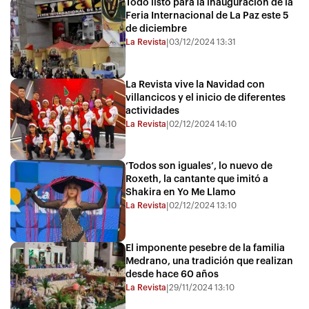
Todo listo para la inauguración de la
Feria Internacional de La Paz este 5
de diciembre
La Revista
03/12/2024 13:31
|
La Revista vive la Navidad con
villancicos y el inicio de diferentes
actividades
La Revista
02/12/2024 14:10
|
‘Todos son iguales’, lo nuevo de
Roxeth, la cantante que imitó a
Shakira en Yo Me Llamo
La Revista
02/12/2024 13:10
|
El imponente pesebre de la familia
Medrano, una tradición que realizan
desde hace 60 años
La Revista
29/11/2024 13:10
|