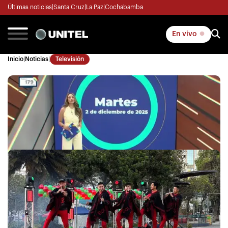
Últimas noticias
|
Santa Cruz
|
La Paz
|
Cochabamba
En vivo
Inicio
|
Noticias
|
Televisión
La Revista
|
02/12/2025 09:00
La Revista - Cochabamba