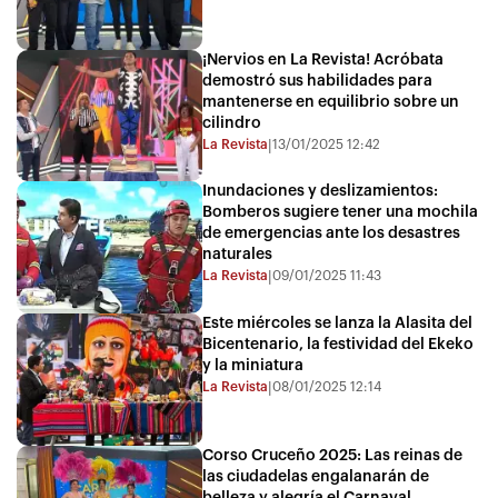
¡Nervios en La Revista! Acróbata
demostró sus habilidades para
mantenerse en equilibrio sobre un
cilindro
La Revista
13/01/2025 12:42
|
Inundaciones y deslizamientos:
Bomberos sugiere tener una mochila
de emergencias ante los desastres
naturales
La Revista
09/01/2025 11:43
|
Este miércoles se lanza la Alasita del
Bicentenario, la festividad del Ekeko
y la miniatura
La Revista
08/01/2025 12:14
|
Corso Cruceño 2025: Las reinas de
las ciudadelas engalanarán de
belleza y alegría el Carnaval