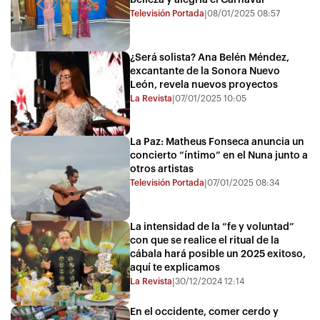
Televisión Portada
08/01/2025 08:57
|
¿Será solista? Ana Belén Méndez,
excantante de la Sonora Nuevo
León, revela nuevos proyectos
La Revista
07/01/2025 10:05
|
La Paz: Matheus Fonseca anuncia un
concierto “íntimo” en el Nuna junto a
otros artistas
Televisión Portada
07/01/2025 08:34
|
La intensidad de la “fe y voluntad”
con que se realice el ritual de la
cábala hará posible un 2025 exitoso,
aquí te explicamos
La Revista
30/12/2024 12:14
|
En el occidente, comer cerdo y