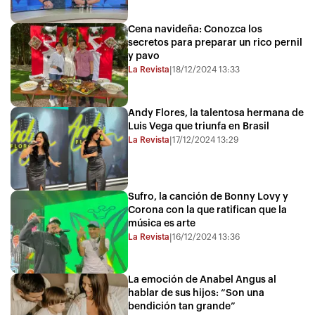
Cena navideña: Conozca los
secretos para preparar un rico pernil
y pavo
La Revista
18/12/2024 13:33
|
Andy Flores, la talentosa hermana de
Luis Vega que triunfa en Brasil
La Revista
17/12/2024 13:29
|
Sufro, la canción de Bonny Lovy y
Corona con la que ratifican que la
música es arte
La Revista
16/12/2024 13:36
|
La emoción de Anabel Angus al
hablar de sus hijos: “Son una
bendición tan grande”