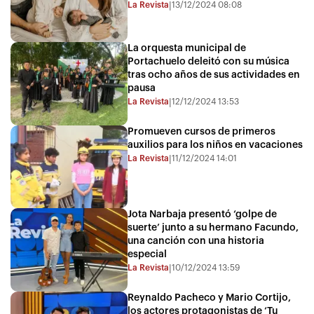
La Revista
13/12/2024 08:08
|
La orquesta municipal de
Portachuelo deleitó con su música
tras ocho años de sus actividades en
pausa
La Revista
12/12/2024 13:53
|
Promueven cursos de primeros
auxilios para los niños en vacaciones
La Revista
11/12/2024 14:01
|
Jota Narbaja presentó ‘golpe de
suerte’ junto a su hermano Facundo,
una canción con una historia
especial
La Revista
10/12/2024 13:59
|
Reynaldo Pacheco y Mario Cortijo,
los actores protagonistas de ‘Tu