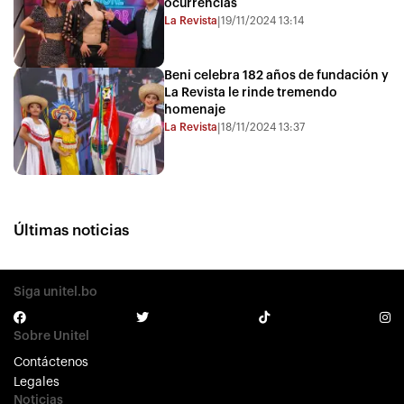
ocurrencias
La Revista
19/11/2024 13:14
|
Beni celebra 182 años de fundación y
La Revista le rinde tremendo
homenaje
La Revista
18/11/2024 13:37
|
Últimas noticias
Siga unitel.bo
Sobre Unitel
Contáctenos
Legales
Noticias