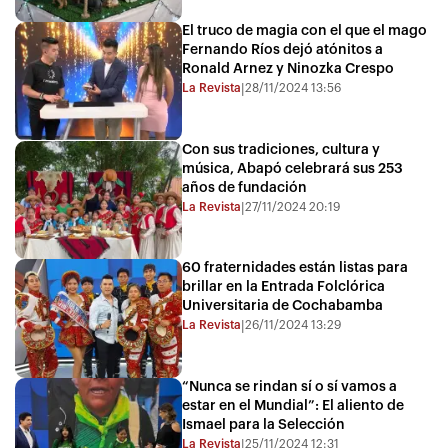
El truco de magia con el que el mago
Fernando Ríos dejó atónitos a
Ronald Arnez y Ninozka Crespo
La Revista
28/11/2024 13:56
|
Con sus tradiciones, cultura y
música, Abapó celebrará sus 253
años de fundación
La Revista
27/11/2024 20:19
|
60 fraternidades están listas para
brillar en la Entrada Folclórica
Universitaria de Cochabamba
La Revista
26/11/2024 13:29
|
“Nunca se rindan sí o sí vamos a
estar en el Mundial”: El aliento de
Ismael para la Selección
La Revista
25/11/2024 12:31
|