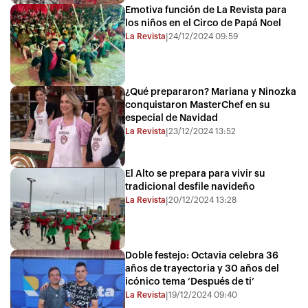
Emotiva función de La Revista para
los niños en el Circo de Papá Noel
La Revista
24/12/2024 09:59
|
¿Qué prepararon? Mariana y Ninozka
conquistaron MasterChef en su
especial de Navidad
La Revista
23/12/2024 13:52
|
El Alto se prepara para vivir su
tradicional desfile navideño
La Revista
20/12/2024 13:28
|
Doble festejo: Octavia celebra 36
años de trayectoria y 30 años del
icónico tema ‘Después de ti’
La Revista
19/12/2024 09:40
|