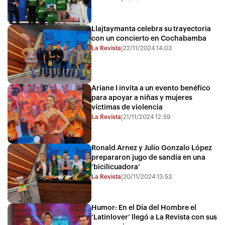
Llajtaymanta celebra su trayectoria
con un concierto en Cochabamba
La Revista
22/11/2024 14:03
|
Ariane I invita a un evento benéfico
para apoyar a niñas y mujeres
víctimas de violencia
La Revista
21/11/2024 12:59
|
Ronald Arnez y Julio Gonzalo López
prepararon jugo de sandía en una
‘bicilicuadora’
La Revista
20/11/2024 13:53
|
Humor: En el Día del Hombre el
‘Latinlover’ llegó a La Revista con sus