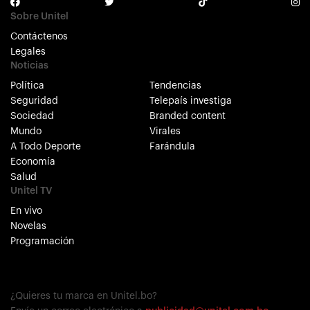
Sobre Unitel
Contáctenos
Legales
Noticias
Política
Tendencias
Seguridad
Telepaís investiga
Sociedad
Branded content
Mundo
Virales
A Todo Deporte
Farándula
Economía
Salud
Unitel TV
En vivo
Novelas
Programación
¿Quieres tu marca en Unitel.bo?