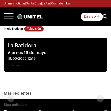
Últimas noticias
|
Santa Cruz
|
La Paz
|
Cochabamba
En vivo
Inicio
|
Noticias
|
Televisión
La Batidora
Viernes 16 de mayo
16/05/2025 12:16
La Batidora
Más recientes
<
>
Siga unitel.bo