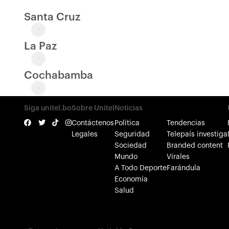
Santa Cruz
<
La Paz
<
Cochabamba
<
Siga unitel.bo
Sobre Unitel
Noticias
Contáctenos
Política
Tendencias
Legales
Seguridad
Telepaís investiga
Sociedad
Branded content
Mundo
Virales
A Todo Deporte
Farándula
Economía
Salud