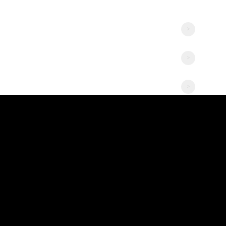
>
>
>