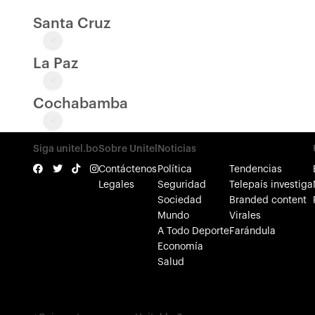
Santa Cruz
<
La Paz
<
Cochabamba
<
Siga unitel.bo
Sobre Unitel
Noticias
Contáctenos
Política
Tendencias
Legales
Seguridad
Telepaís investiga
Sociedad
Branded content
Mundo
Virales
A Todo Deporte
Farándula
Economía
Salud