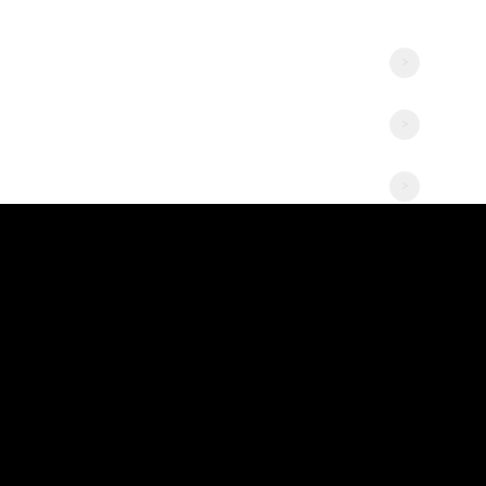
>
>
>