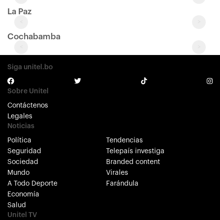
La Paz
<
>
Cochabamba
<
>
Siga unitel.bo
Sobre Unitel
Contáctenos
Legales
Noticias
Política
Tendencias
Seguridad
Telepaís investiga
Sociedad
Branded content
Mundo
Virales
A Todo Deporte
Farándula
Economía
Salud
Unitel TV