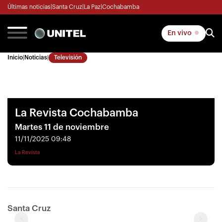
Últimas noticias
|
Santa Cruz
|
La Paz
|
Cochabamba
En vivo
Inicio
|
Noticias
|
Televisión
La Revista Cochabamba
Martes 11 de noviembre
11/11/2025 09:48
La Revista
Santa Cruz
<
>