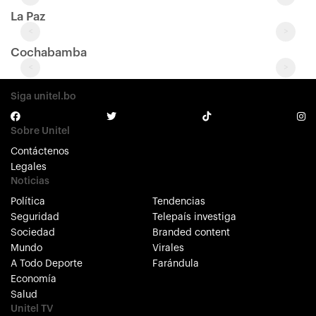
La Paz
<
>
Cochabamba
<
>
Siga unitel.bo
Sobre Unitel
Contáctenos
Legales
Noticias
Política
Tendencias
Seguridad
Telepaís investiga
Sociedad
Branded content
Mundo
Virales
A Todo Deporte
Farándula
Economía
Salud
Unitel TV