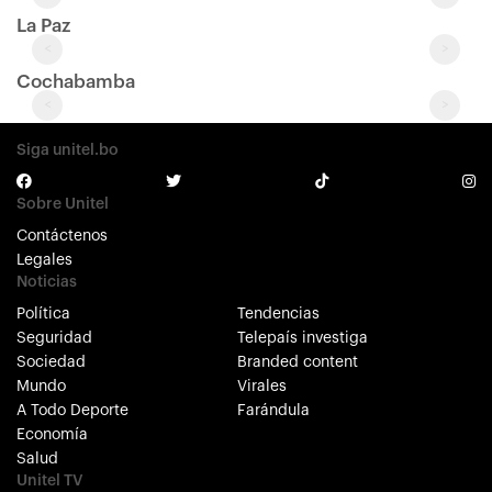
La Paz
<
>
Cochabamba
<
>
Siga unitel.bo
Sobre Unitel
Contáctenos
Legales
Noticias
Política
Tendencias
Seguridad
Telepaís investiga
Sociedad
Branded content
Mundo
Virales
A Todo Deporte
Farándula
Economía
Salud
Unitel TV