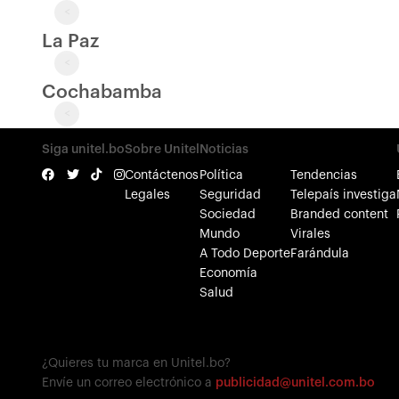
<
La Paz
<
Cochabamba
<
Siga unitel.bo
Sobre Unitel
Noticias
Contáctenos
Política
Tendencias
Legales
Seguridad
Telepaís investiga
Sociedad
Branded content
Mundo
Virales
A Todo Deporte
Farándula
Economía
Salud
¿Quieres tu marca en Unitel.bo?
Envíe un correo electrónico a
publicidad@unitel.com.bo