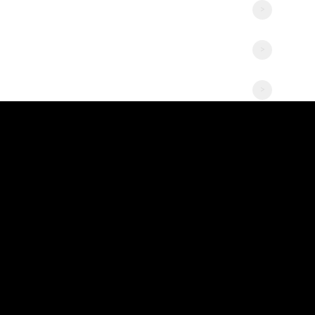
>
>
>