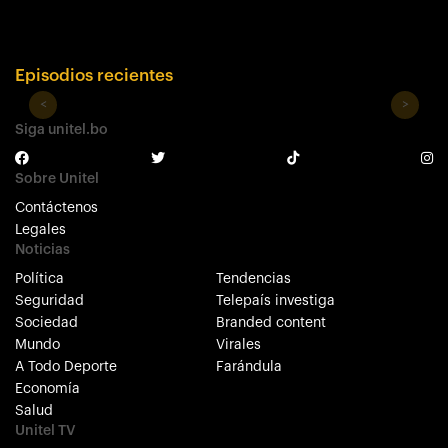
Episodios recientes
<
>
Siga unitel.bo
Sobre Unitel
Contáctenos
Legales
Noticias
Política
Tendencias
Seguridad
Telepaís investiga
Sociedad
Branded content
Mundo
Virales
A Todo Deporte
Farándula
Economía
Salud
Unitel TV