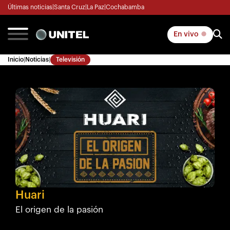
Últimas noticias
|
Santa Cruz
|
La Paz
|
Cochabamba
En vivo
Inicio
|
Noticias
|
Televisión
Huari
El origen de la pasión