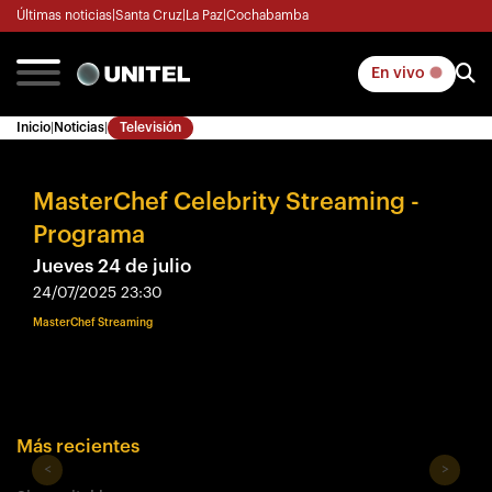
Últimas noticias
|
Santa Cruz
|
La Paz
|
Cochabamba
En vivo
Inicio
|
Noticias
|
Televisión
MasterChef Celebrity Streaming -
Programa
Jueves 24 de julio
24/07/2025 23:30
MasterChef Streaming
Más recientes
<
>