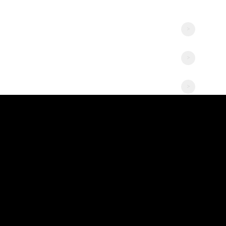
>
>
>