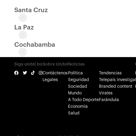
Santa Cruz
<
La Paz
<
Cochabamba
<
Siga unitel.bo
Sobre Unitel
Noticias
Contáctenos
Política
Tendencias
Legales
Seguridad
Telepaís investiga
Sociedad
Branded content
Mundo
Virales
A Todo Deporte
Farándula
Economía
Salud