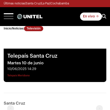
Últimas noticias
|
Santa Cruz
|
La Paz
|
Cochabamba
En vivo
Inicio
|
Noticias
|
Televisión
Telepaís Santa Cruz
Martes 10 de junio
10/06/2025 14:29
Telepaís Meridiano
Santa Cruz
<
>