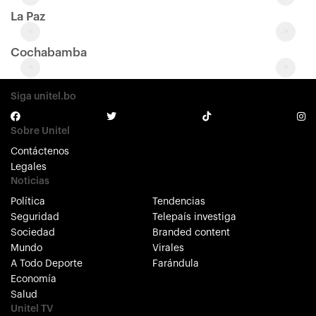
La Paz
<
>
Cochabamba
<
>
Siga unitel.bo
Sobre Unitel
Contáctenos
Legales
Noticias
Política
Tendencias
Seguridad
Telepaís investiga
Sociedad
Branded content
Mundo
Virales
A Todo Deporte
Farándula
Economía
Salud
Unitel TV