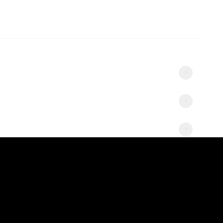
>
>
>