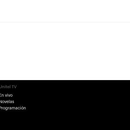
Unitel TV
En vivo
Novelas
Programación