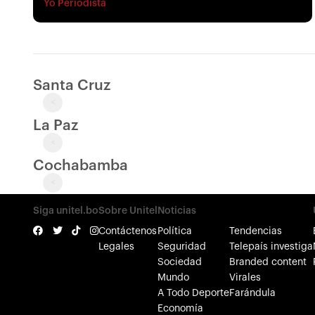
Yo Periodista
Santa Cruz
<
La Paz
<
Cochabamba
<
Siga unitel.bo
Sobre Unitel
Noticias
Contáctenos
Política
Tendencias
Legales
Seguridad
Telepaís investiga
Sociedad
Branded content
Mundo
Virales
A Todo Deporte
Farándula
Economía