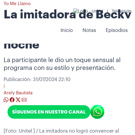
Yo Me Llamo
La imitadora de Becky
|
Televisión
G le puso ritmo a la
Inicio
Notas
Episodios
noche
La participante le dio un toque sensual al
programa con su estilo y presentación.
Publicación:
31/07/2024 22:10
|
Arely Bautista
[Foto: Unitel ] / La imitadora no logró convencer al