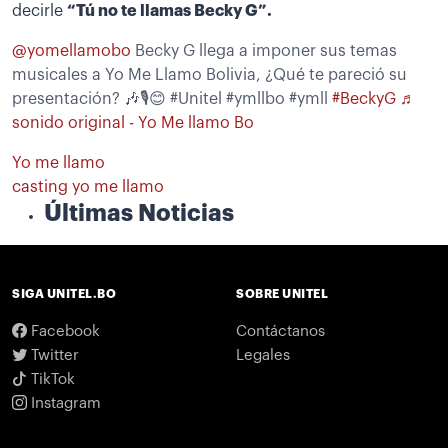
decirle
“Tú no te llamas Becky G”.
@yomellamobo
Becky G llega a imponer sus temas
musicales a Yo Me Llamo Bolivia, ¿Qué te pareció su
presentación? 🎶🎙😊 #Unitel #ymllbo #ymll
#BeckyG
♬
sonido original - Yo Me llamo Bo
Yo me llamo
casting yo me llamo
Últimas Noticias
SIGA UNITEL.BO
SOBRE UNITEL
Facebook
Contáctanos
Twitter
Legales
TikTok
Instagram