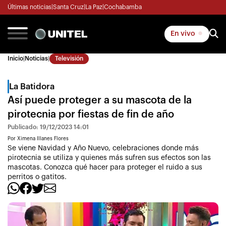
Últimas noticias
|
Santa Cruz
|
La Paz
|
Cochabamba
En vivo
Inicio
|
Noticias
|
Televisión
La Batidora
Así puede proteger a su mascota de la
pirotecnia por fiestas de fin de año
Publicado: 19/12/2023 14:01
Por Ximena Illanes Flores
Se viene Navidad y Año Nuevo, celebraciones donde más
pirotecnia se utiliza y quienes más sufren sus efectos son las
mascotas. Conozca qué hacer para proteger el ruido a sus
perritos o gatitos.