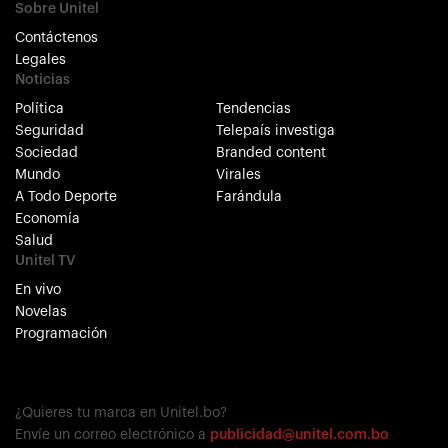
Sobre Unitel
Contáctenos
Legales
Noticias
Política
Tendencias
Seguridad
Telepaís investiga
Sociedad
Branded content
Mundo
Virales
A Todo Deporte
Farándula
Economía
Salud
Unitel TV
En vivo
Novelas
Programación
¿Quieres tu marca en Unitel.bo?
Envíe un correo electrónico a
publicidad@unitel.com.bo